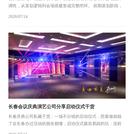
调性，从策划逻辑到会场搭建形成完整闭环。 前期策划阶段，
先锚定长春本地受众偏好，把品牌核心信息和冰雪、工业城等
2026/07/14
城市记忆点做轻融合，设置专属东北特色互动环节，比如品牌
主题打卡墙搭配长春元素...
长春会议庆典演艺公司分享启动仪式干货
长春庆典公司私藏干货：一场不出错的启动仪式，照着做就稳
了在长春办过活动的朋友都懂，启动仪式最容易踩的坑：流程
乱成一锅粥、环节没记忆点、嘉宾站在台上手足无措，最后拍