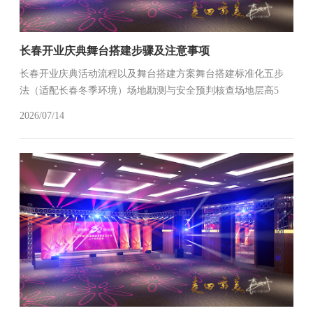
长春开业庆典舞台搭建步骤及注意事项
长春开业庆典活动流程以及舞台搭建方案舞台搭建标准化五步
法（适配长春冬季环境）‌场地勘测与安全预判‌核查场地层高5
米、承重200kg/㎡，确认电力接口分布（预留双回路）重点检测
2026/07/14
供暖管道位置，避免搭建桁架时破坏地暖系统针对长春冬季温
差大（-15...